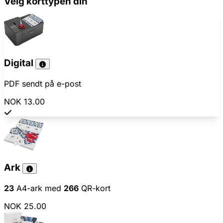
Velg korttypen din
Digital
PDF sendt på e-post
NOK 13.00
Ark
23
A4-ark med
266
QR-kort
NOK 25.00