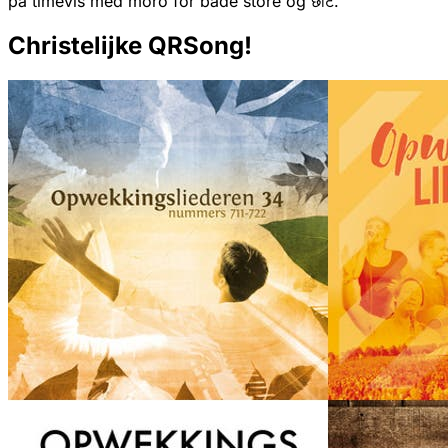
på timevis med moro for både store og छोटे.
Christelijke QRSong!