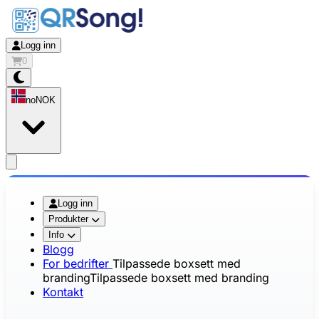
Logg inn
0
no
NOK
app.openMainMenu
Logg inn
Produkter
Info
Blogg
For bedrifter
Tilpassede boxsett med
branding
Tilpassede boxsett med branding
Kontakt