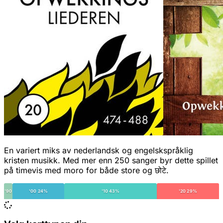
En variert miks av nederlandsk og engelskspråklig
kristen musikk. Med mer enn 250 sanger byr dette spillet
på timevis med moro for både store og छोटे.
'90
'00 24%
'10 43%
'20 29%