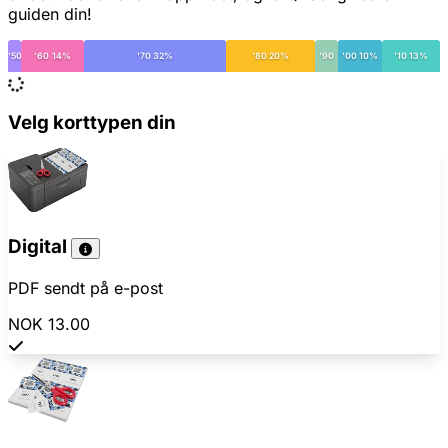
guiden din!
'50
'60 14%
'70 32%
'80 20%
'90
'00 10%
'10 13%
Velg korttypen din
Digital
PDF sendt på e-post
NOK 13.00