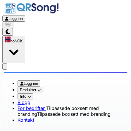
Logg inn
0
no
NOK
app.openMainMenu
Logg inn
Produkter
Info
Blogg
For bedrifter
Tilpassede boxsett med
branding
Tilpassede boxsett med branding
Kontakt