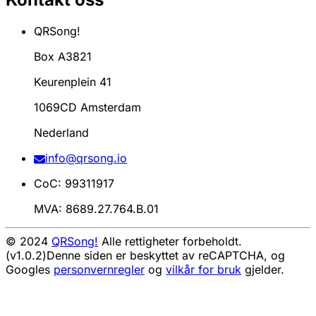
QRSong!
Box A3821
Keurenplein 41
1069CD Amsterdam
Nederland
info@qrsong.io
CoC: 99311917
MVA: 8689.27.764.B.01
© 2024
QRSong!
Alle rettigheter forbeholdt.
(v1.0.2)
Denne siden er beskyttet av reCAPTCHA, og
Googles
personvernregler
og
vilkår for bruk
gjelder.