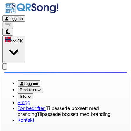
Logg inn
0
no
NOK
app.openMainMenu
Logg inn
Produkter
Info
Blogg
For bedrifter
Tilpassede boxsett med
branding
Tilpassede boxsett med branding
Kontakt