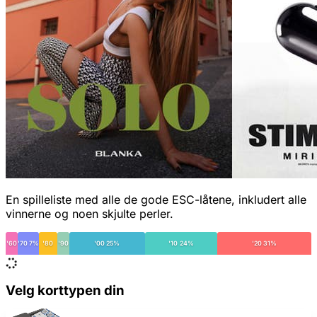
En spilleliste med alle de gode ESC-låtene, inkludert alle
vinnerne og noen skjulte perler.
'60
'70 7%
'80
'90
'00 25%
'10 24%
'20 31%
Velg korttypen din