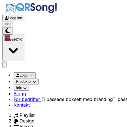
Logg inn
0
no
NOK
app.openMainMenu
Logg inn
Produkter
Info
Blogg
For bedrifter
Tilpassede boxsett med branding
Tilpas
Kontakt
Playlist
Design
Kasse