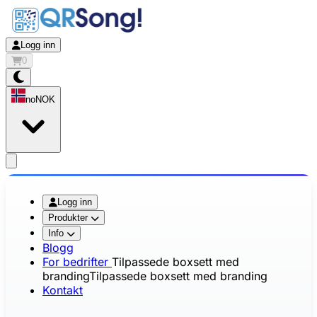
Logg inn
0
no
NOK
app.openMainMenu
Logg inn
Produkter
Info
Blogg
For bedrifter
Tilpassede boxsett med
branding
Tilpassede boxsett med branding
Kontakt