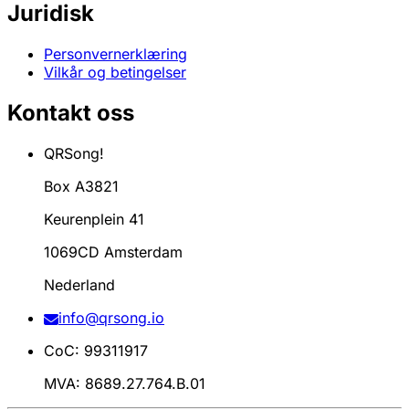
Juridisk
Personvernerklæring
Vilkår og betingelser
Kontakt oss
QRSong!
Box A3821
Keurenplein 41
1069CD Amsterdam
Nederland
info@qrsong.io
CoC: 99311917
MVA: 8689.27.764.B.01