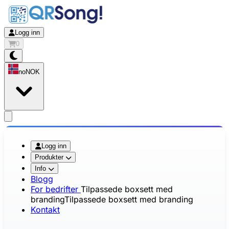
Logg inn
0
no
NOK
app.openMainMenu
Logg inn
Produkter
Info
Blogg
For bedrifter
Tilpassede boxsett med
branding
Tilpassede boxsett med branding
Kontakt