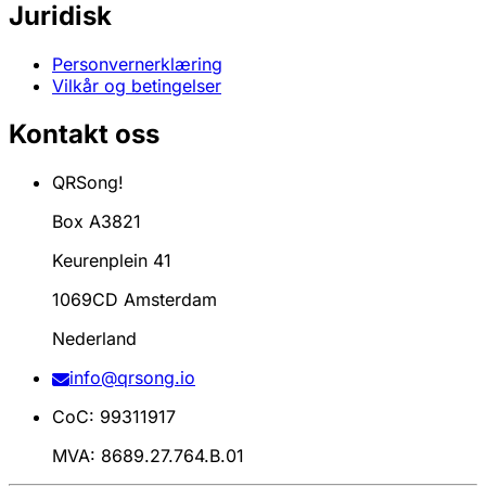
Juridisk
Personvernerklæring
Vilkår og betingelser
Kontakt oss
QRSong!
Box A3821
Keurenplein 41
1069CD Amsterdam
Nederland
info@qrsong.io
CoC: 99311917
MVA: 8689.27.764.B.01