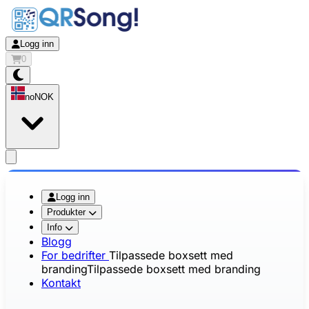
Logg inn
0
no
NOK
app.openMainMenu
Logg inn
Produkter
Info
Blogg
For bedrifter
Tilpassede boxsett med
branding
Tilpassede boxsett med branding
Kontakt