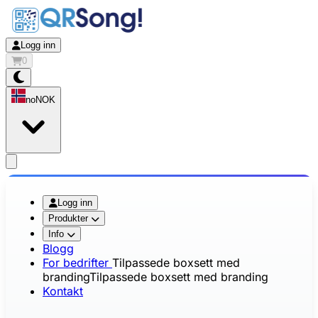
Logg inn
0
no
NOK
app.openMainMenu
Logg inn
Produkter
Info
Blogg
For bedrifter
Tilpassede boxsett med
branding
Tilpassede boxsett med branding
Kontakt