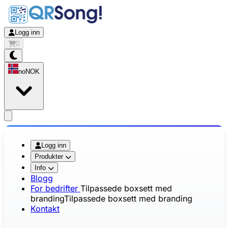
Logg inn
0
no
NOK
app.openMainMenu
Logg inn
Produkter
Info
Blogg
For bedrifter
Tilpassede boxsett med
branding
Tilpassede boxsett med branding
Kontakt