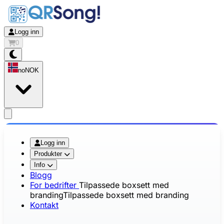
Logg inn
0
no
NOK
app.openMainMenu
Logg inn
Produkter
Info
Blogg
For bedrifter
Tilpassede boxsett med
branding
Tilpassede boxsett med branding
Kontakt