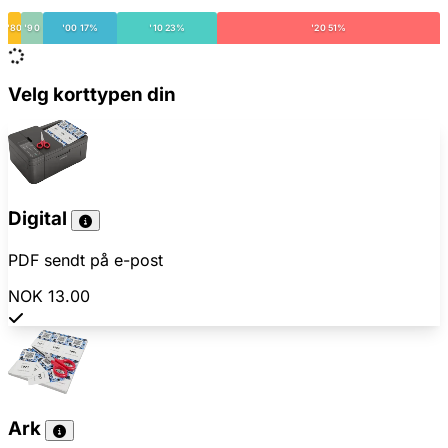
'80
'90
'00 17%
'10 23%
'20 51%
Velg korttypen din
Digital
PDF sendt på e-post
NOK 13.00
Ark