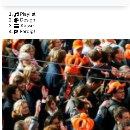
Playlist
Design
Kasse
Ferdig!