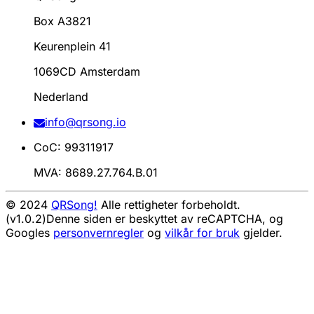
Box A3821
Keurenplein 41
1069CD Amsterdam
Nederland
info@qrsong.io
CoC: 99311917
MVA: 8689.27.764.B.01
© 2024
QRSong!
Alle rettigheter forbeholdt.
(v1.0.2)
Denne siden er beskyttet av reCAPTCHA, og
Googles
personvernregler
og
vilkår for bruk
gjelder.