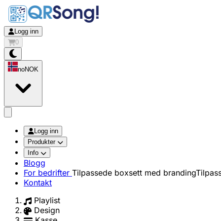
Logg inn
0
no
NOK
app.openMainMenu
Logg inn
Produkter
Info
Blogg
For bedrifter
Tilpassede boxsett med branding
Tilpas
Kontakt
Playlist
Design
Kasse