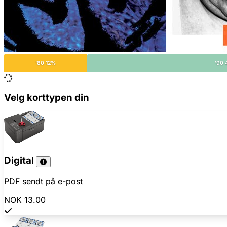
'80 12%
'90
Velg korttypen din
Digital
PDF sendt på e-post
NOK 13.00