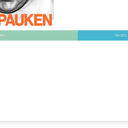
 40%
'00 22%