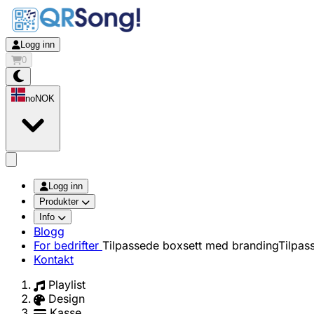
Logg inn
0
no
NOK
app.openMainMenu
Logg inn
Produkter
Info
Blogg
For bedrifter
Tilpassede boxsett med branding
Tilpas
Kontakt
Playlist
Design
Kasse