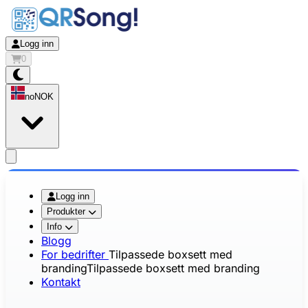
Logg inn
0
no
NOK
app.openMainMenu
Logg inn
Produkter
Info
Blogg
For bedrifter
Tilpassede boxsett med
branding
Tilpassede boxsett med branding
Kontakt