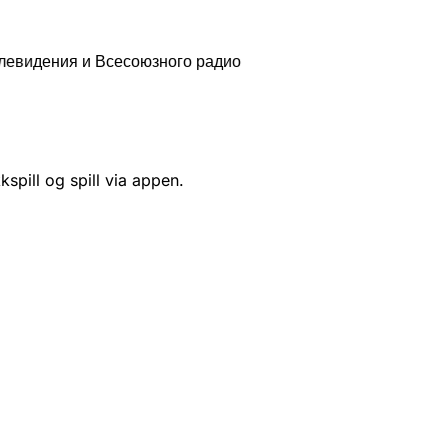
елевидения и Всесоюзного радио
kspill og spill via appen.