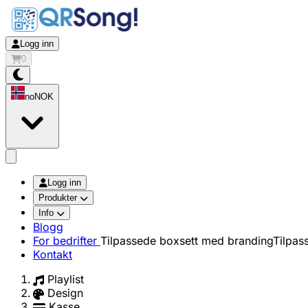
Logg inn
0
no
NOK
app.openMainMenu
Logg inn
Produkter
Info
Blogg
For bedrifter
Tilpassede boxsett med branding
Tilpas
Kontakt
Playlist
Design
Kasse