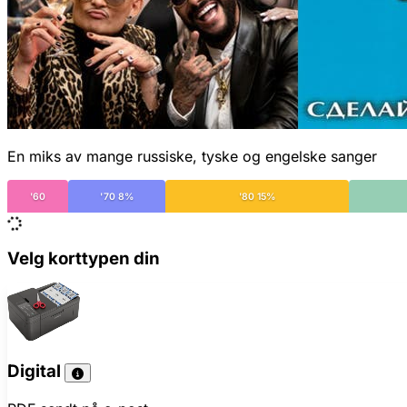
En miks av mange russiske, tyske og engelske sanger
'60
'70 8%
'80 15%
Velg korttypen din
Digital