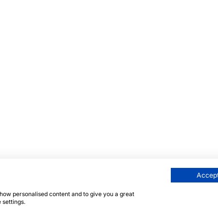
Accept
 show personalised content and to give you a great
 settings.
 siden er beskyttet av reCAPTCHA, og Googles
personver