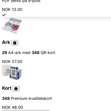
PDF sendt på e-post
NOK 13.00
Ark
29
A4-ark med
348
QR-kort
NOK 27.00
Kort
348
Premium-kvalitetskort
NOK 48.00