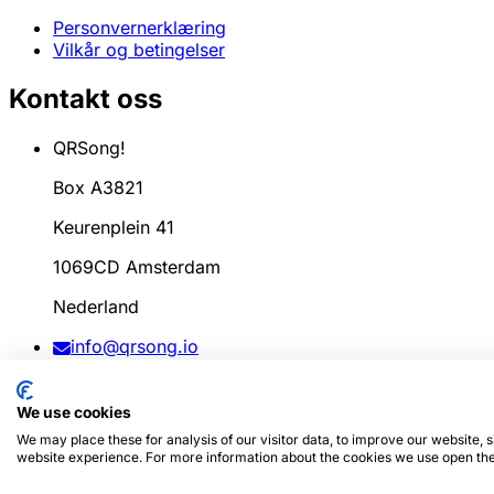
Personvernerklæring
Vilkår og betingelser
Kontakt oss
QRSong!
Box A3821
Keurenplein 41
1069CD Amsterdam
Nederland
info@qrsong.io
CoC: 99311917
We use cookies
MVA: 8689.27.764.B.01
We may place these for analysis of our visitor data, to improve our website,
website experience. For more information about the cookies we use open the
© 2024
QRSong!
Alle rettigheter forbeholdt. (v1.0.2)
Denne