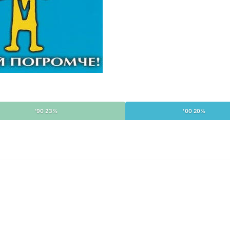
'90 23%
'00 20%