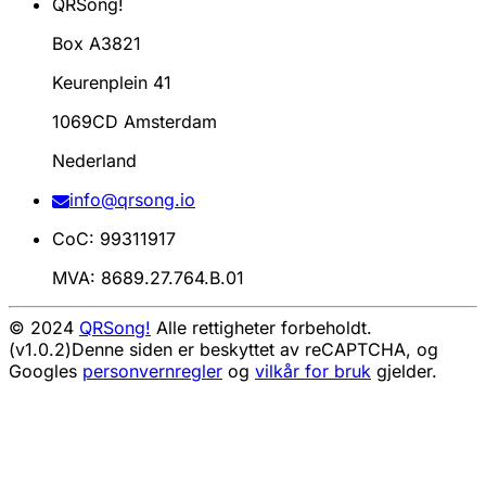
QRSong!
Box A3821
Keurenplein 41
1069CD Amsterdam
Nederland
info@qrsong.io
CoC: 99311917
MVA: 8689.27.764.B.01
© 2024
QRSong!
Alle rettigheter forbeholdt.
(v1.0.2)
Denne siden er beskyttet av reCAPTCHA, og
Googles
personvernregler
og
vilkår for bruk
gjelder.