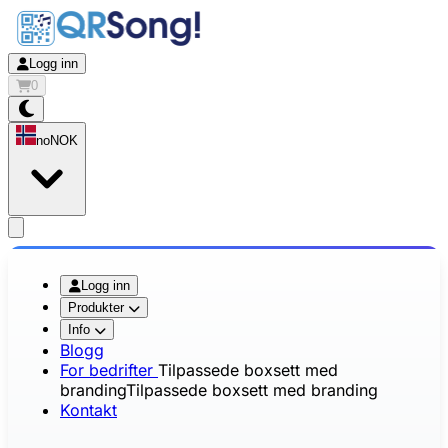
Logg inn
0
no
NOK
app.openMainMenu
Logg inn
Produkter
Info
Blogg
For bedrifter
Tilpassede boxsett med
branding
Tilpassede boxsett med branding
Kontakt