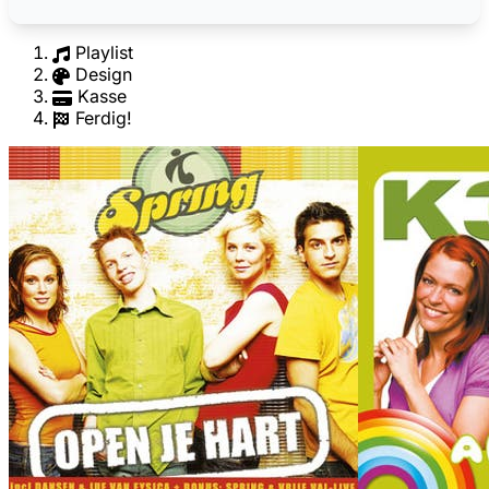
Playlist
Design
Kasse
Ferdig!