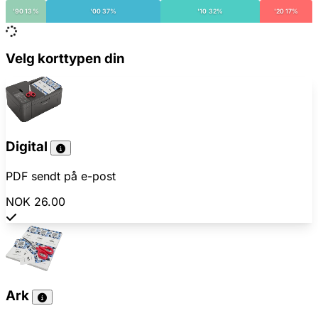
'90 13%
'00 37%
'10 32%
'20 17%
Velg korttypen din
Digital
PDF sendt på e-post
NOK 26.00
Ark