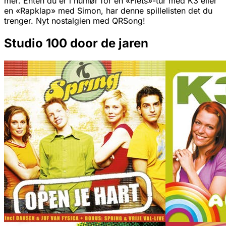
mer. Enten du er i humør for en «Fiets»-tur med K3 eller
en «Rapklap» med Simon, har denne spillelisten det du
trenger. Nyt nostalgien med QRSong!
Studio 100 door de jaren