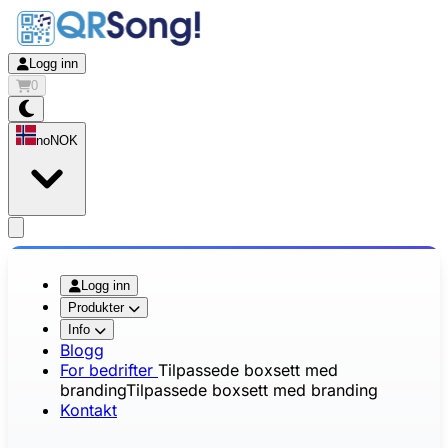
Logg inn
0
no
NOK
app.openMainMenu
Logg inn
Produkter
Info
Blogg
For bedrifter
Tilpassede boxsett med
branding
Tilpassede boxsett med branding
Kontakt