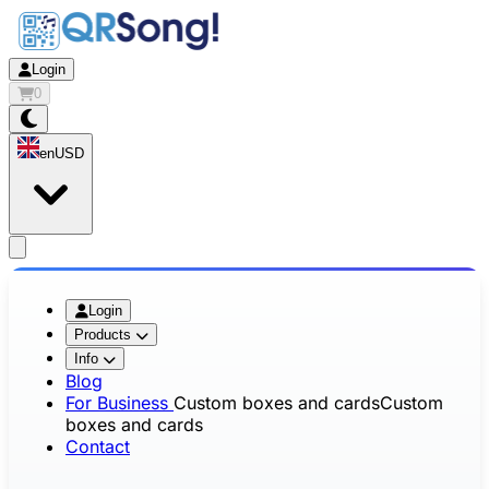
Login
0
en
USD
app.openMainMenu
Login
Products
Info
Blog
For Business
Custom boxes and cards
Custom
boxes and cards
Contact