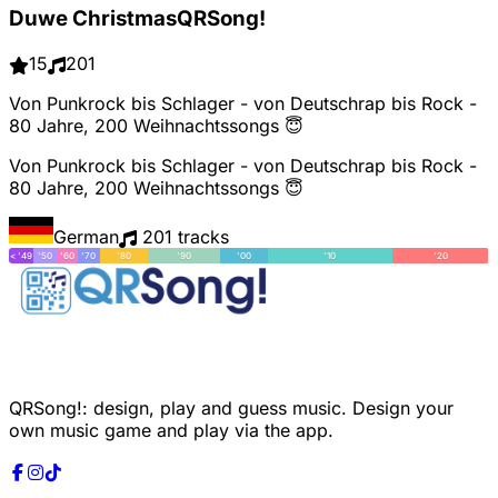
Duwe ChristmasQRSong!
15
201
Von Punkrock bis Schlager - von Deutschrap bis Rock -
80 Jahre, 200 Weihnachtssongs 😇
Von Punkrock bis Schlager - von Deutschrap bis Rock -
80 Jahre, 200 Weihnachtssongs 😇
German
201 tracks
< '49
'50
'60
'70
'80
'90
'00
'10
'20
QRSong!: design, play and guess music. Design your
own music game and play via the app.