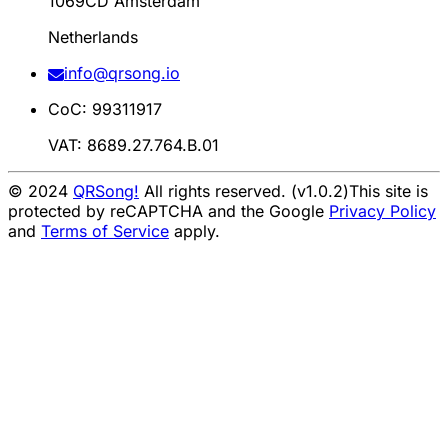
1069CD Amsterdam
Netherlands
info@qrsong.io
CoC: 99311917
VAT: 8689.27.764.B.01
© 2024
QRSong!
All rights reserved. (v1.0.2)
This site is
protected by reCAPTCHA and the Google
Privacy Policy
and
Terms of Service
apply.