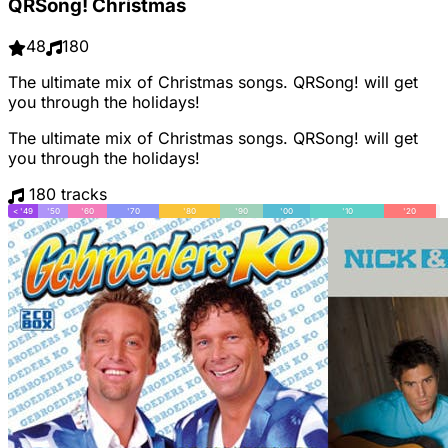
QRSong! Christmas
48
180
The ultimate mix of Christmas songs. QRSong! will get
you through the holidays!
The ultimate mix of Christmas songs. QRSong! will get
you through the holidays!
180 tracks
< '49
'50
'60
'70
'80
'90
'00
'10
'20