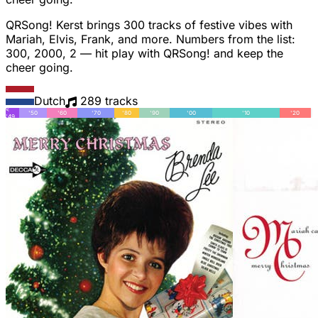
QRSong! Kerst brings 300 tracks of festive vibes with
Mariah, Elvis, Frank, and more. Numbers from the list:
300, 2000, 2 — hit play with QRSong! and keep the
cheer going.
Dutch
289 tracks
<
'50
'60
'70
'80
'90
'00
'10
'20
'49