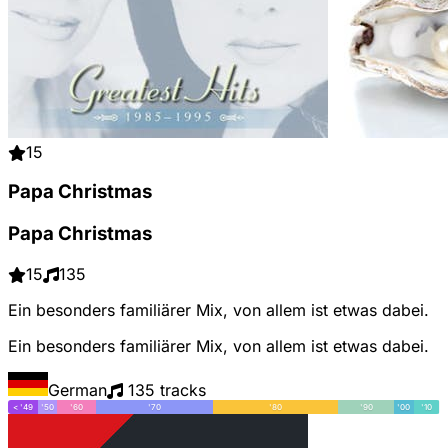
15
Papa Christmas
Papa Christmas
15
135
Ein besonders familiärer Mix, von allem ist etwas dabei.
Ein besonders familiärer Mix, von allem ist etwas dabei.
German
135 tracks
< '49
'50
'60
'70
'80
'90
'00
'10