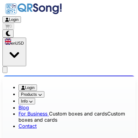
Login
0
en
USD
app.openMainMenu
Login
Products
Info
Blog
For Business
Custom boxes and cards
Custom
boxes and cards
Contact