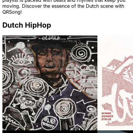
playlist is packed with beats and rhymes that keep you
moving. Discover the essence of the Dutch scene with
QRSong!
Dutch HipHop