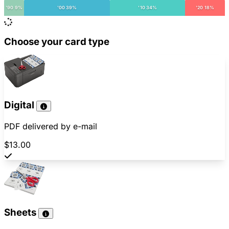
'90 9%
'00 39%
'10 34%
'20 18%
Choose your card type
Digital
PDF delivered by e-mail
$13.00
Sheets