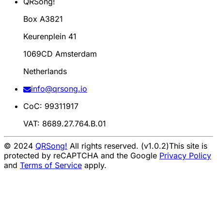
QRSong!
Box A3821
Keurenplein 41
1069CD Amsterdam
Netherlands
info@qrsong.io
CoC: 99311917
VAT: 8689.27.764.B.01
© 2024
QRSong!
All rights reserved. (v1.0.2)
This site is
protected by reCAPTCHA and the Google
Privacy Policy
and
Terms of Service
apply.