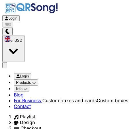
Login
0
en
USD
app.openMainMenu
Login
Products
Info
Blog
For Business
Custom boxes and cards
Custom boxes 
Contact
Playlist
Design
Checkout