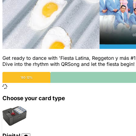
Get ready to dance with 'Fiesta Latina, Reggeton y más #1'!
Dive into the rhythm with QRSong and let the fiesta begin!
'80 12%
Choose your card type
Digital