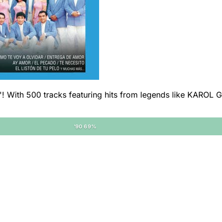
 With 500 tracks featuring hits from legends like KAROL G an
'90 69%