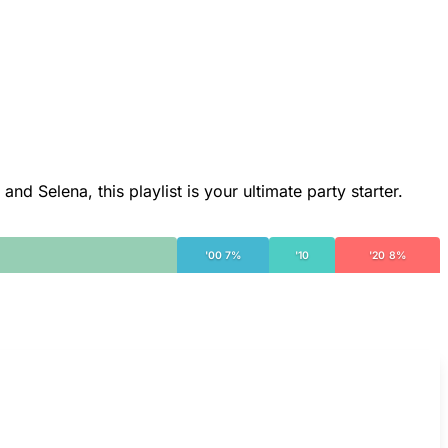
d Selena, this playlist is your ultimate party starter.
'00 7%
'10
'20 8%