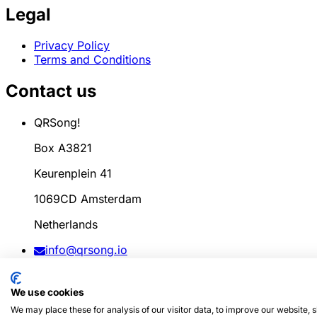
Legal
Privacy Policy
Terms and Conditions
Contact us
QRSong!
Box A3821
Keurenplein 41
1069CD Amsterdam
Netherlands
info@qrsong.io
CoC: 99311917
We use cookies
VAT: 8689.27.764.B.01
We may place these for analysis of our visitor data, to improve our website,