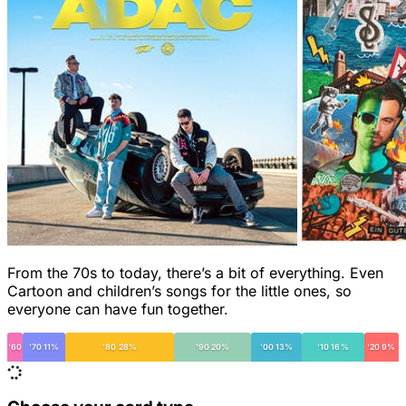
From the 70s to today, there’s a bit of everything. Even
Cartoon and children’s songs for the little ones, so
everyone can have fun together.
'60
'70 11%
'80 28%
'90 20%
'00 13%
'10 16%
'20 9%