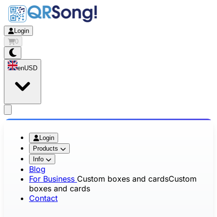
Login
0
en
USD
app.openMainMenu
Login
Products
Info
Blog
For Business
Custom boxes and cards
Custom
boxes and cards
Contact