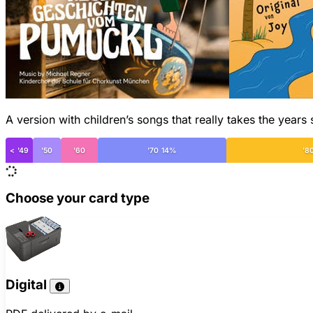
A version with children’s songs that really takes the years 
< '49
'50
'60
'70 14%
'8
Choose your card type
Digital