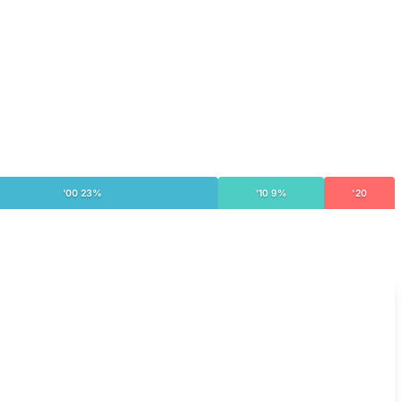
'00 23%
'10 9%
'20