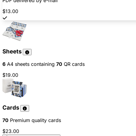
PDF delivered by e-mail
$13.00
Sheets
6
A4 sheets containing
70
QR cards
$19.00
Cards
70
Premium quality cards
$23.00