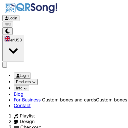
Login
0
en
USD
app.openMainMenu
Login
Products
Info
Blog
For Business
Custom boxes and cards
Custom boxes 
Contact
Playlist
Design
Checkout