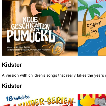
Kidster
A version with children’s songs that really takes the years 
Kidster