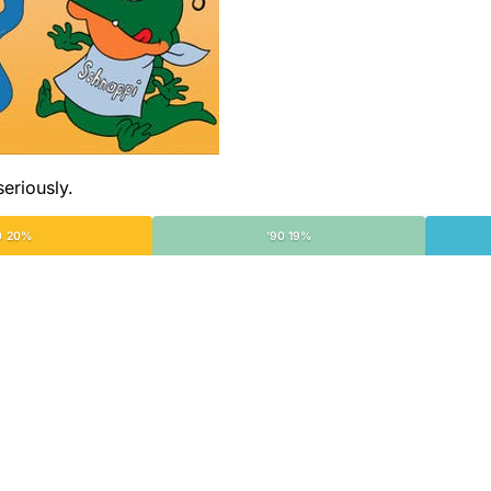
seriously.
0 20%
'90 19%