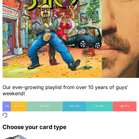
Our ever-growing playlist from over 10 years of guys'
weekend!
'70
'80 11%
'90 26%
'00 17%
'10 19%
'20 17%
Choose your card type