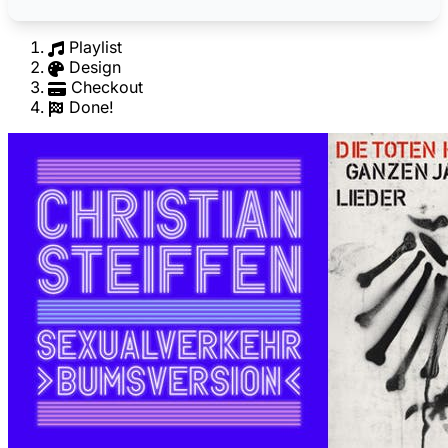
Playlist
Design
Checkout
Done!