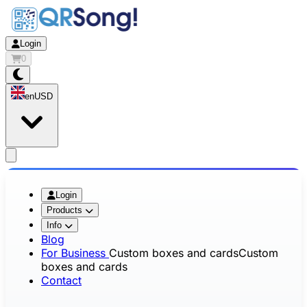
Login
0
en
USD
app.openMainMenu
Login
Products
Info
Blog
For Business
Custom boxes and cards
Custom
boxes and cards
Contact