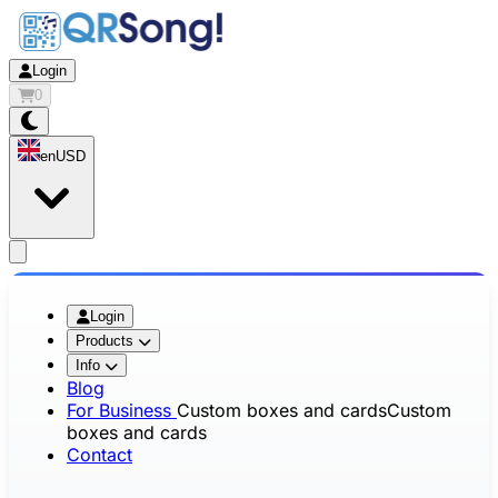
Login
0
en
USD
app.openMainMenu
Login
Products
Info
Blog
For Business
Custom boxes and cards
Custom
boxes and cards
Contact