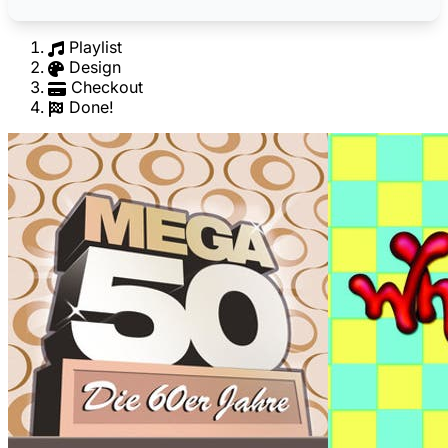
Playlist
Design
Checkout
Done!