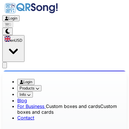
Login
0
en
USD
app.openMainMenu
Login
Products
Info
Blog
For Business
Custom boxes and cards
Custom
boxes and cards
Contact