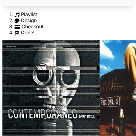
Playlist
Design
Checkout
Done!