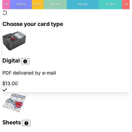
'60
'70 17%
'80 9%
'90 18%
'00 25%
'10 18%
'20
Choose your card type
Digital
PDF delivered by e-mail
$13.00
Sheets