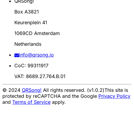
QRSong!
Box A3821
Keurenplein 41
1069CD Amsterdam
Netherlands
info@qrsong.io
CoC: 99311917
VAT: 8689.27.764.B.01
© 2024
QRSong!
All rights reserved. (v1.0.2)
This site is
protected by reCAPTCHA and the Google
Privacy Policy
and
Terms of Service
apply.