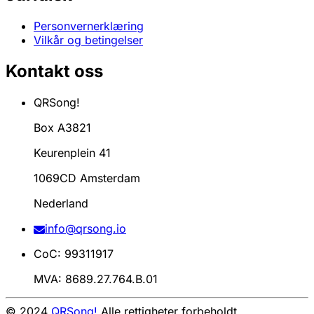
Personvernerklæring
Vilkår og betingelser
Kontakt oss
QRSong!
Box A3821
Keurenplein 41
1069CD Amsterdam
Nederland
info@qrsong.io
CoC: 99311917
MVA: 8689.27.764.B.01
© 2024
QRSong!
Alle rettigheter forbeholdt.