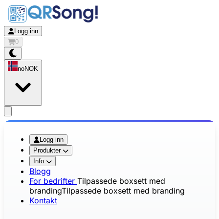
Logg inn
0
no
NOK
app.openMainMenu
Logg inn
Produkter
Info
Blogg
For bedrifter
Tilpassede boxsett med
branding
Tilpassede boxsett med branding
Kontakt