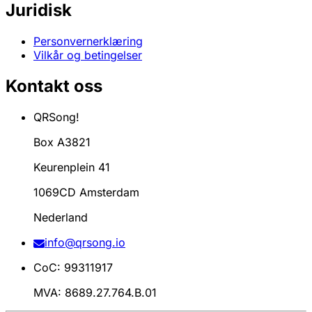
Juridisk
Personvernerklæring
Vilkår og betingelser
Kontakt oss
QRSong!
Box A3821
Keurenplein 41
1069CD Amsterdam
Nederland
info@qrsong.io
CoC: 99311917
MVA: 8689.27.764.B.01