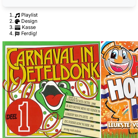
Playlist
Design
Kasse
Ferdig!