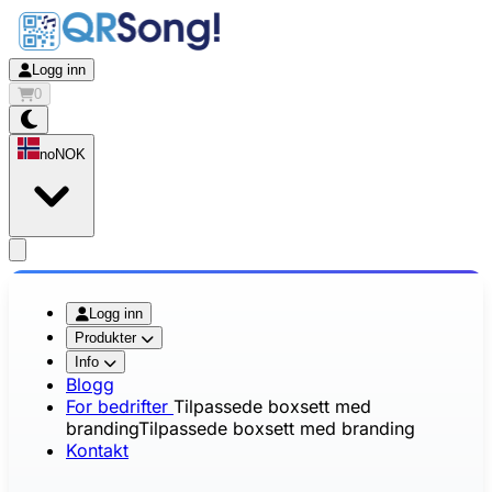
Logg inn
0
no
NOK
app.openMainMenu
Logg inn
Produkter
Info
Blogg
For bedrifter
Tilpassede boxsett med
branding
Tilpassede boxsett med branding
Kontakt