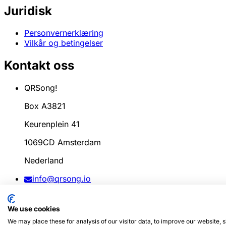
Juridisk
Personvernerklæring
Vilkår og betingelser
Kontakt oss
QRSong!
Box A3821
Keurenplein 41
1069CD Amsterdam
Nederland
info@qrsong.io
CoC: 99311917
We use cookies
MVA: 8689.27.764.B.01
We may place these for analysis of our visitor data, to improve our website,