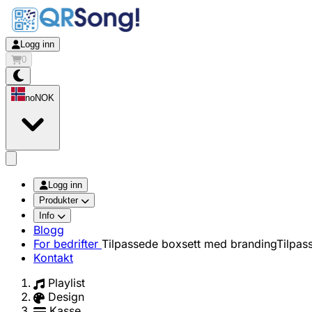
Logg inn
0
no
NOK
app.openMainMenu
Logg inn
Produkter
Info
Blogg
For bedrifter
Tilpassede boxsett med branding
Tilpas
Kontakt
Playlist
Design
Kasse