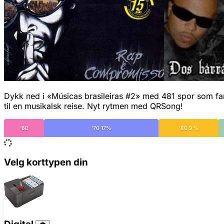
Dykk ned i «Músicas brasileiras #2» med 481 spor som fanger
til en musikalsk reise. Nyt rytmen med QRSong!
'60
'70 17%
'80 9%
Velg korttypen din