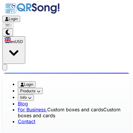
Login
0
en
USD
app.openMainMenu
Login
Products
Info
Blog
For Business
Custom boxes and cards
Custom
boxes and cards
Contact