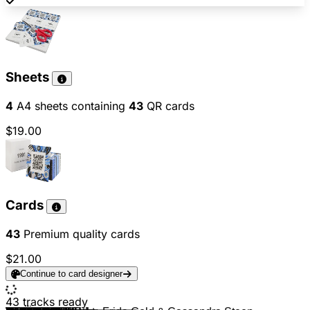
Sheets
4
A4 sheets containing
43
QR cards
$19.00
Cards
43
Premium quality cards
$21.00
Continue to card designer
43
tracks ready