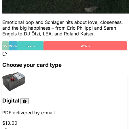
Emotional pop and Schlager hits about love, closeness,
and the big happiness – from Eric Philippi and Sarah
Engels to DJ Ötzi, LEA, and Roland Kaiser.
'90
'00 7%
'10 21%
'20 67%
Choose your card type
Digital
PDF delivered by e-mail
$13.00