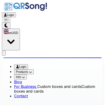
Login
0
en
USD
app.openMainMenu
Login
Products
Info
Blog
For Business
Custom boxes and cards
Custom
boxes and cards
Contact