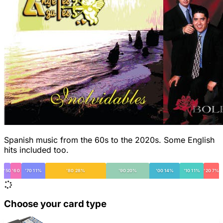
Spanish music from the 60s to the 2020s. Some English
hits included too.
'50
'60
'70 11%
'80 28%
'90 20%
'00 14%
'10 11%
'20 7%
Choose your card type