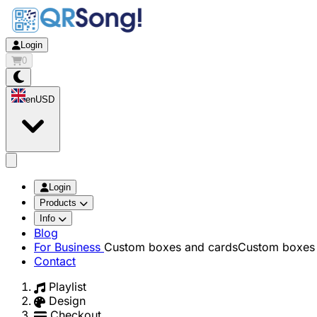
Login
0
en
USD
app.openMainMenu
Login
Products
Info
Blog
For Business
Custom boxes and cards
Custom boxes 
Contact
Playlist
Design
Checkout