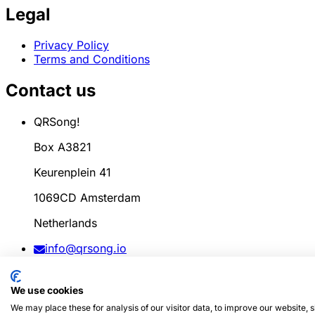
Legal
Privacy Policy
Terms and Conditions
Contact us
QRSong!
Box A3821
Keurenplein 41
1069CD Amsterdam
Netherlands
info@qrsong.io
CoC: 99311917
We use cookies
VAT: 8689.27.764.B.01
We may place these for analysis of our visitor data, to improve our website,