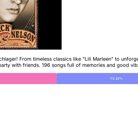
lager! From timeless classics like "Lili Marleen" to unforg
party with friends. 196 songs full of memories and good vib
'70 29%