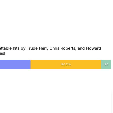
ettable hits by Trude Herr, Chris Roberts, and Howard
es!
'80 21%
'90