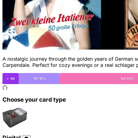
A nostalgic journey through the golden years of German sch
Carpendale. Perfect for cozy evenings or a real schlager 
< '49
'50 10%
'60 33%
Choose your card type
Digital