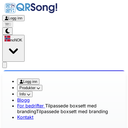
Logg inn
0
no
NOK
app.openMainMenu
Logg inn
Produkter
Info
Blogg
For bedrifter
Tilpassede boxsett med
branding
Tilpassede boxsett med branding
Kontakt