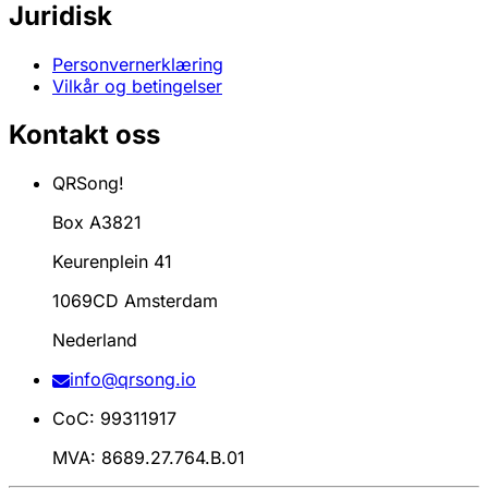
Juridisk
Personvernerklæring
Vilkår og betingelser
Kontakt oss
QRSong!
Box A3821
Keurenplein 41
1069CD Amsterdam
Nederland
info@qrsong.io
CoC: 99311917
MVA: 8689.27.764.B.01