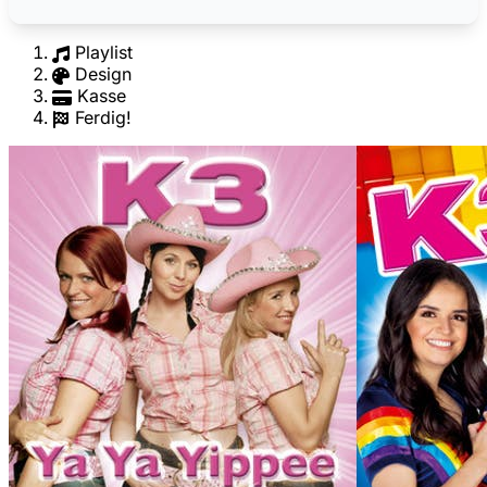
Playlist
Design
Kasse
Ferdig!