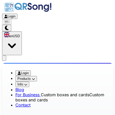
Login
0
en
USD
app.openMainMenu
Login
Products
Info
Blog
For Business
Custom boxes and cards
Custom
boxes and cards
Contact