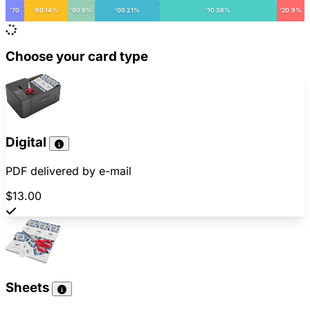
'70
'80 14%
'90 9%
'00 21%
'10 38%
'20 9%
Choose your card type
Digital
PDF delivered by e-mail
$13.00
Sheets